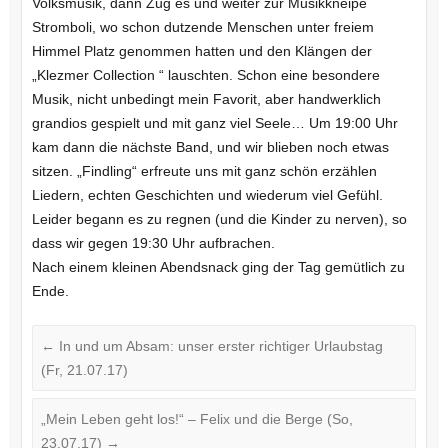
Volksmusik, dann Zug es und weiter zur Musikkneipe
Stromboli, wo schon dutzende Menschen unter freiem
Himmel Platz genommen hatten und den Klängen der
„Klezmer Collection “ lauschten. Schon eine besondere
Musik, nicht unbedingt mein Favorit, aber handwerklich
grandios gespielt und mit ganz viel Seele… Um 19:00 Uhr
kam dann die nächste Band, und wir blieben noch etwas
sitzen. „Findling“ erfreute uns mit ganz schön erzählen
Liedern, echten Geschichten und wiederum viel Gefühl.
Leider begann es zu regnen (und die Kinder zu nerven), so
dass wir gegen 19:30 Uhr aufbrachen.
Nach einem kleinen Abendsnack ging der Tag gemütlich zu
Ende.
←
In und um Absam: unser erster richtiger Urlaubstag
(Fr, 21.07.17)
„Mein Leben geht los!“ – Felix und die Berge (So,
23.07.17)
→