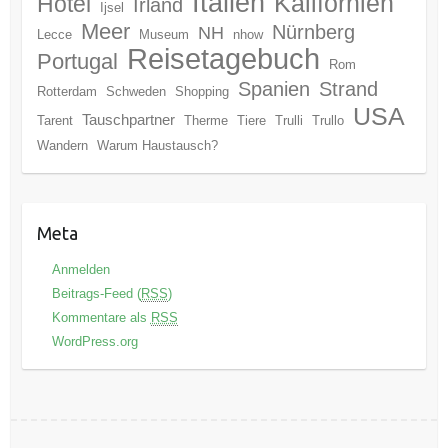
Italien
Kalifornien
Hotel
Irland
Ijsel
Meer
Nürnberg
NH
Lecce
Museum
nhow
Reisetagebuch
Portugal
Rom
Spanien
Strand
Rotterdam
Schweden
Shopping
USA
Tauschpartner
Tarent
Therme
Tiere
Trulli
Trullo
Wandern
Warum Haustausch?
Meta
Anmelden
Beitrags-Feed (
RSS
)
Kommentare als
RSS
WordPress.org