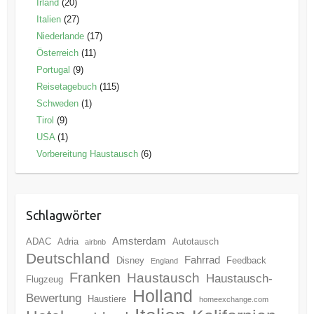
Irland
(20)
Italien
(27)
Niederlande
(17)
Österreich
(11)
Portugal
(9)
Reisetagebuch
(115)
Schweden
(1)
Tirol
(9)
USA
(1)
Vorbereitung Haustausch
(6)
Schlagwörter
Amsterdam
ADAC
Adria
Autotausch
airbnb
Deutschland
Fahrrad
Disney
Feedback
England
Franken
Haustausch
Haustausch-
Flugzeug
Holland
Bewertung
Haustiere
homeexchange.com