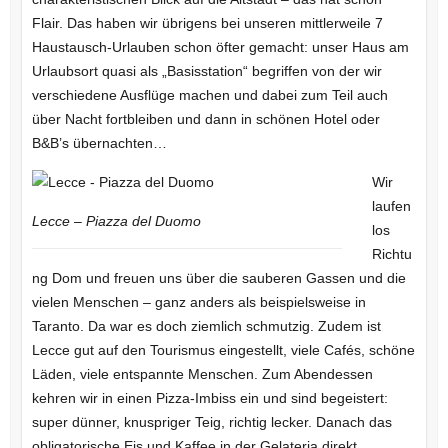
Flair. Das haben wir übrigens bei unseren mittlerweile 7
Haustausch-Urlauben schon öfter gemacht: unser Haus am
Urlaubsort quasi als „Basisstation“ begriffen von der wir
verschiedene Ausflüge machen und dabei zum Teil auch
über Nacht fortbleiben und dann in schönen Hotel oder
B&B’s übernachten…
Wir
laufen
Lecce – Piazza del Duomo
los
Richtu
ng Dom und freuen uns über die sauberen Gassen und die
vielen Menschen – ganz anders als beispielsweise in
Taranto. Da war es doch ziemlich schmutzig. Zudem ist
Lecce gut auf den Tourismus eingestellt, viele Cafés, schöne
Läden, viele entspannte Menschen. Zum Abendessen
kehren wir in einen Pizza-Imbiss ein und sind begeistert:
super dünner, knuspriger Teig, richtig lecker. Danach das
obligatorische Eis und Kaffee in der Gelateria direkt