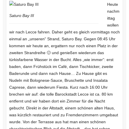
Heute
nachm
Saturo Bay III
ittag
wollen
wir nach Lecce fahren. Daher geht es gleich vormittags noch
einmal an „unseren“ Strand, Saturo Bay. Gegen 08:45 Uhr
kommen wir heute an, ergattern nur noch einen Platz in der
zweiten Strandreihe 🙂 und genießen wiederum das
türkisfarbene Wasser in der Bucht. Alles „wie immer“: erst
baden, dann Frühstück im Café, dann Tischkicker, zweite
Baderunde und dann nach Hause… Zu Hause gibt es
Nudeln mit Bolognese-Sauce, Bruschette und Insalata
Caprese, dann wiederum Fiesta. Kurz nach 16:00 Uhr
brechen wir auf: die tolle Barockstadt Lecce ist ca. 80 km
entfernt und wir haben dort ein Zimmer für die Nacht
gebucht. Direkt in der Altstadt, einem schönen alten Haus,
was kürzlich restauriert und zu Fremdenzimmern umgebaut
wurde. Von der Terrasse aus hat man einen schönen
charakteristischen Blick auf die Altstadt – das hat schon