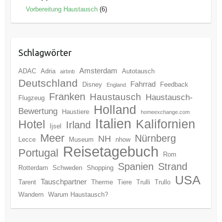
Vorbereitung Haustausch
(6)
Schlagwörter
Amsterdam
ADAC
Adria
Autotausch
airbnb
Deutschland
Fahrrad
Disney
Feedback
England
Franken
Haustausch
Haustausch-
Flugzeug
Holland
Bewertung
Haustiere
homeexchange.com
Italien
Kalifornien
Hotel
Irland
Ijsel
Meer
Nürnberg
NH
Lecce
Museum
nhow
Reisetagebuch
Portugal
Rom
Spanien
Strand
Rotterdam
Schweden
Shopping
USA
Tauschpartner
Tarent
Therme
Tiere
Trulli
Trullo
Wandern
Warum Haustausch?